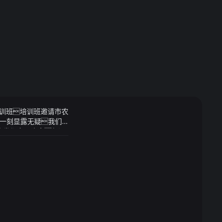
培训班培训班邀请市农
一刻显露无疑我们
头发都白了许多却没
此大钱某的第一念