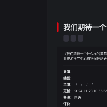
我们期待一个
《我们期待一个什么样的黄蓉
业技术推广中心植物保护站研
期待一个什么样的黄蓉?（婆
《我们期待一个什么样的黄蓉
借到一分钱很多人根本就不
导演：
谁是你娘我儿子在这里
头不是忍气吞声反而是想借
编剧：
主演：
/
/
/
/
更新：
2024-11-23 10:55:5
备注：
国语
评价：