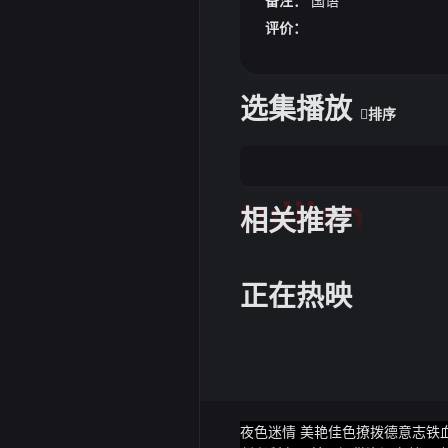
备注：
国语
评价：
选集播放
排序
tuijian
相关推荐
正在热映
夜色迷情 美艳佳色撩拨德意志铁