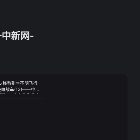
—中新网-
网友称看到不明飞行
战车(13)——中新
司主要从事汽车变速
源也不由心头多跳了
例极小2022年营
还是要在生活当中做
公司近期关注到有媒体
入机器人用于自动化
我在天堂的母亲和妻