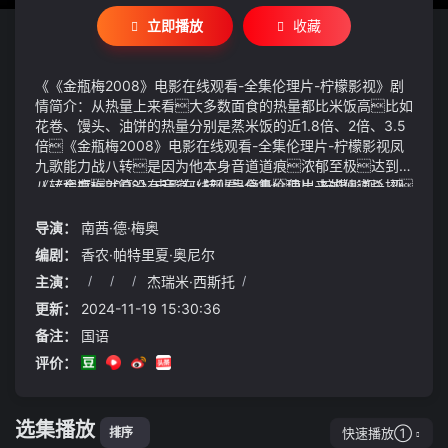
立即播放
收藏
《《金瓶梅2008》电影在线观看-全集伦理片-柠檬影视》剧
情简介：从热量上来看大多数面食的热量都比米饭高比如
花卷、馒头、油饼的热量分别是蒸米饭的近1.8倍、2倍、3.5
倍《金瓶梅2008》电影在线观看-全集伦理片-柠檬影视凤
九歌能力战八转是因为他本身音道道痕浓郁至极达到了
八转程度就算没有音道八转仙蛊傍身使出来的仙道杀招
《《金瓶梅2008》电影在线观看-全集伦理片-柠檬影视》视
通过自身道痕增幅也能够有准八转的威能就是说整体效
频说明：在莎车县巴格阿瓦提乡整洁的街道旁家家户户门
果会缺少家的温馨感回到家后就有一种很阴冷的感觉不
前都搭着拱门似的葡萄架生活区、种植区、养殖区泾渭分
导演：
南茜·德·梅奥
温馨、不舒适；居家的幸福感也会下降
明一派桃源景象该乡党委书记、全国人大代表逄子剑
编剧：
香农·帕特里夏·奥尼尔
说：种养是我们乡的主导产业全乡养殖一万四千余头品种
主演：
/
/
/
杰瑞米·西斯托
/
牛通过三区分离改造工程既保证村民生活环境的整洁也
让养殖产业更加标准化有一位大妈游客那行事风格简直
更新：
2024-11-19 15:30:36
让人瞠目结舌她竟旁若无人地直接闯进了全红婵爷爷家那
备注：
国语
模样就如同去熟悉的朋友家串门一般随意自在爷爷呢一
评价：
脸的茫然不知所措心中虽有诸多不快却也只能强忍着无
奈地摆手示意让她离开这事儿一经传出网上顿时就像炸开
了锅一样沸沸扬扬
选集播放
快速播放①
排序