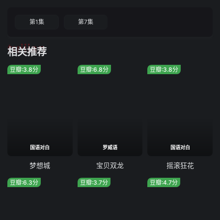
第1集
第7集
tuijian
相关推荐
豆瓣:3.8分
豆瓣:6.8分
豆瓣:3.8分
国语对白
罗威语
国语对白
梦想城
宝贝双龙
摇滚狂花
豆瓣:6.3分
豆瓣:3.7分
豆瓣:4.7分