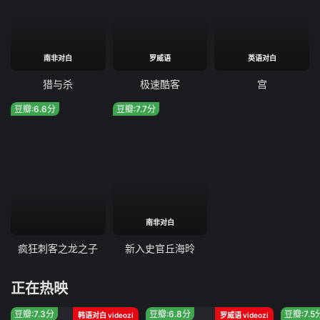
南非对白
罗威语
英语对白
猎与杀
极速酷客
宫
豆瓣:6.6分
豆瓣:7.7分
南非对白
疯狂刺客之龙之子
新入史官丘海昤
正在热映
豆瓣:7.3分
豆瓣:6.8分
豆瓣:7.5
韩语对白 videozi
罗威语 videozi